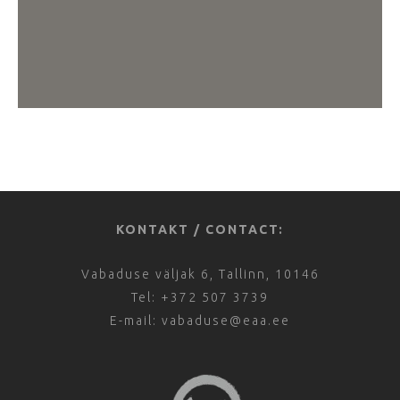
KONTAKT / CONTACT:
Vabaduse väljak 6, Tallinn, 10146
Tel: +372 507 3739
E-mail: vabaduse@eaa.ee