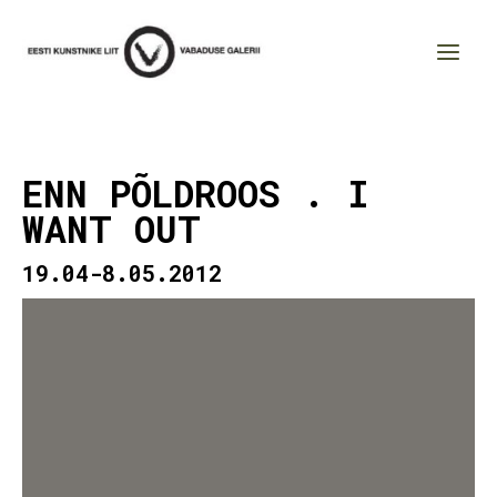
Skip
to
Main
content
Men
ENN PÕLDROOS . I
WANT OUT
19.04-8.05.2012